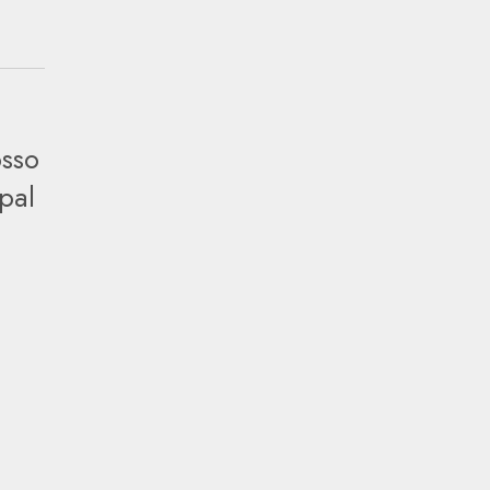
osso
pal