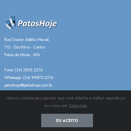
Rua Doutor Adélio Maciel,
110 - Escritório - Centro
Patos de Minas - MG
Fone: (34) 3825 2216
Whatsapp:
(34) 99875-2216
patoshoje@patoshoje.com.br
Usamos cookies para garantir que você obtenha a melhor experiência
em nosso site.
Saiba mais
EU ACEITO
NOTÍCIAS