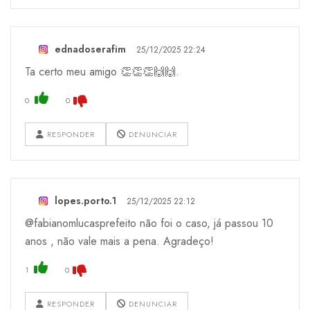
ednadoserafim
25/12/2025 22:24
Ta certo meu amigo 👏👏👏🙌🙌.
0
0
RESPONDER
DENUNCIAR
lopes.porto.1
25/12/2025 22:12
@fabianomlucasprefeito não foi o caso, já passou 10
anos , não vale mais a pena. Agradeço!
1
0
RESPONDER
DENUNCIAR