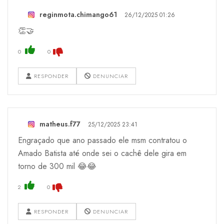
reginmota.chimango61
26/12/2025 01:26
👏🤝
0
0
RESPONDER
DENUNCIAR
matheus.f77
25/12/2025 23:41
Engraçado que ano passado ele msm contratou o
Amado Batista até onde sei o cachê dele gira em
torno de 300 mil 😂😂
2
0
RESPONDER
DENUNCIAR