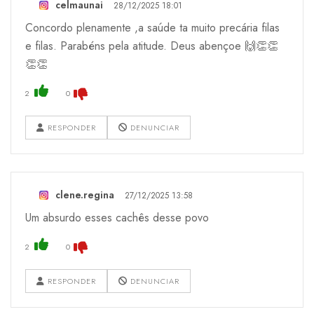
celmaunai
28/12/2025 18:01
Concordo plenamente ,a saúde ta muito precária filas
e filas. Parabéns pela atitude. Deus abençoe 🙌👏👏
👏👏
2
0
RESPONDER
DENUNCIAR
clene.regina
27/12/2025 13:58
Um absurdo esses cachês desse povo
2
0
RESPONDER
DENUNCIAR