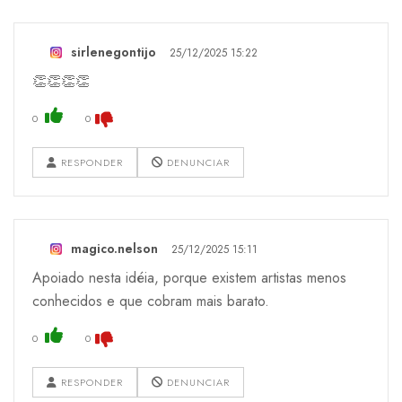
sirlenegontijo
25/12/2025 15:22
👏👏👏👏
0
0
RESPONDER
DENUNCIAR
magico.nelson
25/12/2025 15:11
Apoiado nesta idéia, porque existem artistas menos
conhecidos e que cobram mais barato.
0
0
RESPONDER
DENUNCIAR