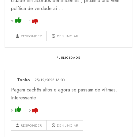
cidade em acordos beneficentes , próximo ano vem
política de verdade aí ....
0
1
RESPONDER
DENUNCIAR
Tonho
25/12/2025 16:00
Pagam cachês altos e agora se passam de vítimas.
Interessante
9
0
RESPONDER
DENUNCIAR