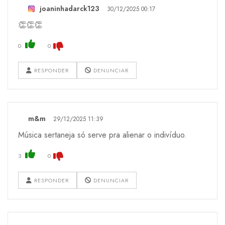
joaninhadarck123
30/12/2025 00:17
👏👏👏
0
0
RESPONDER
DENUNCIAR
m&m
29/12/2025 11:39
Música sertaneja só serve pra alienar o indivíduo.
3
0
RESPONDER
DENUNCIAR