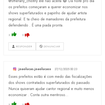
@sthefany_chistiny ele não aceita 😂 Da noite pro dia
os prefeitos começaram a querer economizar nos
shows superfaturados e papinho de ajudar artista
regional. E ta cheio de mamadores da prefeitura
defendendo . É uma piada pronta.
3
0
RESPONDER
DENUNCIAR
joaolucas.joaolucass
27/12/2025 00:23
Esses prefeitos estão é com medo das fiscalizações
dos shows contratados superfaturados do passado.
Nunca quiseram ajudar cantor regional e muito menos
economizar . Conta outra mentiroso...
5
0