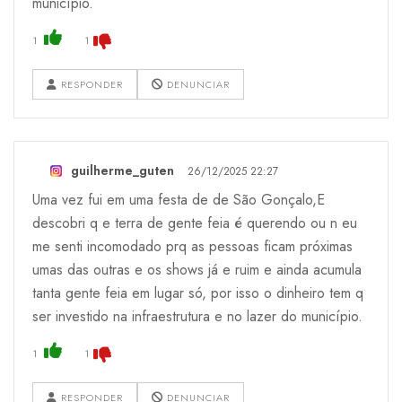
município.
1
1
RESPONDER
DENUNCIAR
guilherme_guten
26/12/2025 22:27
Uma vez fui em uma festa de de São Gonçalo,E
descobri q e terra de gente feia é querendo ou n eu
me senti incomodado prq as pessoas ficam próximas
umas das outras e os shows já e ruim e ainda acumula
tanta gente feia em lugar só, por isso o dinheiro tem q
ser investido na infraestrutura e no lazer do município.
1
1
RESPONDER
DENUNCIAR