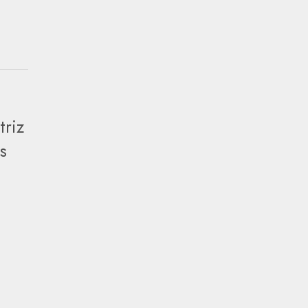
triz
s