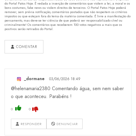
do Portal Patos Hoje. É vedada a inserção de comentários que violem a lei, a moral e os
bons costumes, fake news ou violem direitos de terceiros. O Portal Patos Hoje poderá
remover, sem prévia notificação, comentários postados que não respeitem os critérios
impostos ou que estejam fora do tema da matéria comentada. É livre a manifestação do
pensamento, mas deve-se ter ciência de que poderá ser responsabilizado cível ou
criminalmente! Os comentários que receberem 100 votos negativos a mais que os
positivos serão retirados do Portal.
COMENTAR
_dormane
03/06/2026 18:49
@helenamaria2380 Comentando água, sem nem saber
o que aconteceu. Parabéns !
0
0
RESPONDER
DENUNCIAR