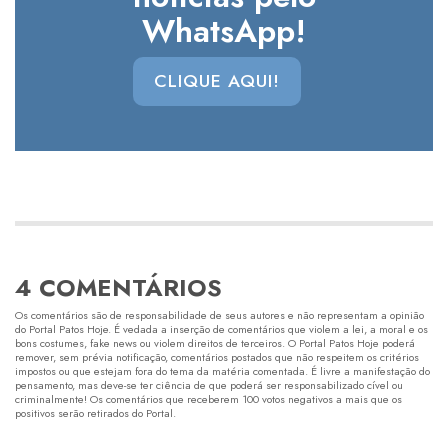
WhatsApp!
CLIQUE AQUI!
4 COMENTÁRIOS
Os comentários são de responsabilidade de seus autores e não representam a opinião
do Portal Patos Hoje. É vedada a inserção de comentários que violem a lei, a moral e os
bons costumes, fake news ou violem direitos de terceiros. O Portal Patos Hoje poderá
remover, sem prévia notificação, comentários postados que não respeitem os critérios
impostos ou que estejam fora do tema da matéria comentada. É livre a manifestação do
pensamento, mas deve-se ter ciência de que poderá ser responsabilizado cível ou
criminalmente! Os comentários que receberem 100 votos negativos a mais que os
positivos serão retirados do Portal.