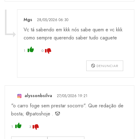
Mgs
28/05/2026 06:30
Vc tá sabendo em kkk nós sabe quem e vc kkk
como sempre querendo saber tudo caguete
1
0
DENUNCIAR
alyssonbsilva
27/05/2026 19:21
"o carro foge sem prestar socorro". Que redação de
bosta; @patoshoje . 🤡
1
3