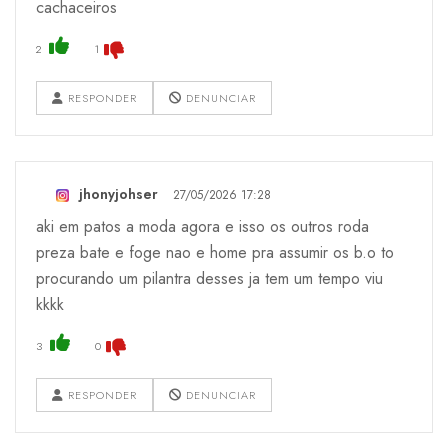
cachaceiros
2
1
RESPONDER
DENUNCIAR
jhonyjohser
27/05/2026 17:28
aki em patos a moda agora e isso os outros roda
preza bate e foge nao e home pra assumir os b.o to
procurando um pilantra desses ja tem um tempo viu
kkkk
3
0
RESPONDER
DENUNCIAR