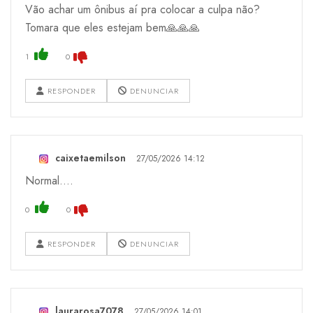
Vão achar um ônibus aí pra colocar a culpa não?
Tomara que eles estejam bem🙏🙏🙏
1
0
RESPONDER
DENUNCIAR
caixetaemilson
27/05/2026 14:12
Normal....
0
0
RESPONDER
DENUNCIAR
laurarosa7078
27/05/2026 14:01