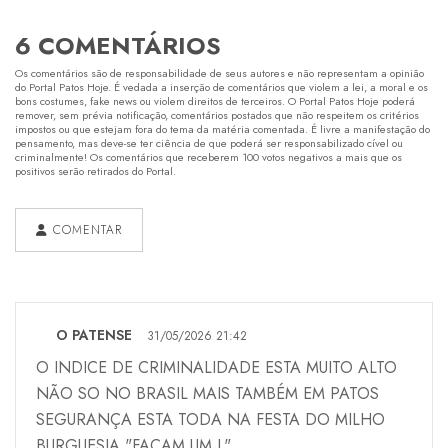
6 COMENTÁRIOS
Os comentários são de responsabilidade de seus autores e não representam a opinião
do Portal Patos Hoje. É vedada a inserção de comentários que violem a lei, a moral e os
bons costumes, fake news ou violem direitos de terceiros. O Portal Patos Hoje poderá
remover, sem prévia notificação, comentários postados que não respeitem os critérios
impostos ou que estejam fora do tema da matéria comentada. É livre a manifestação do
pensamento, mas deve-se ter ciência de que poderá ser responsabilizado cível ou
criminalmente! Os comentários que receberem 100 votos negativos a mais que os
positivos serão retirados do Portal.
COMENTAR
O PATENSE
31/05/2026 21:42
O INDICE DE CRIMINALIDADE ESTA MUITO ALTO
NÃO SO NO BRASIL MAIS TAMBÉM EM PATOS
SEGURANÇA ESTA TODA NA FESTA DO MILHO
BURGUESIA "FAÇAM UM L".