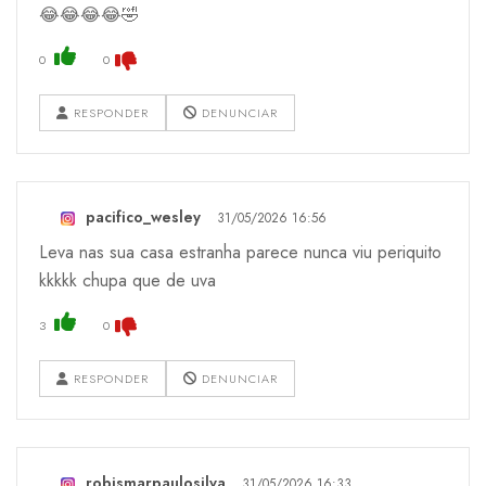
😂😂😂😂🤣
0
0
RESPONDER
DENUNCIAR
pacifico_wesley
31/05/2026 16:56
Leva nas sua casa estranha parece nunca viu periquito
kkkkk chupa que de uva
3
0
RESPONDER
DENUNCIAR
robismarpaulosilva
31/05/2026 16:33