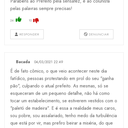
Parabéns ao Prefeito pela sensatez, e ao colunista
pelas palavras sempre precisas!
24
10
RESPONDER
DENUNCIAR
Bacada
04/03/2021 22:49
É de fato cômico, o que veio acontecer neste dia
fatídico, pessoas protestando em prol do seu "ganha
pão", culpando o atual prefeito. As mesmas, só se
esqueceram de um pequeno detalhe, não há como
tocar um estabelecimento, se estiverem vestidos com o
"paletó de madeira". E é essa a realidade meus caros,
sou pobre, sou assalariado, tenho medo da turbulência
que está por vir, mas prefiro beirar a miséria, do que