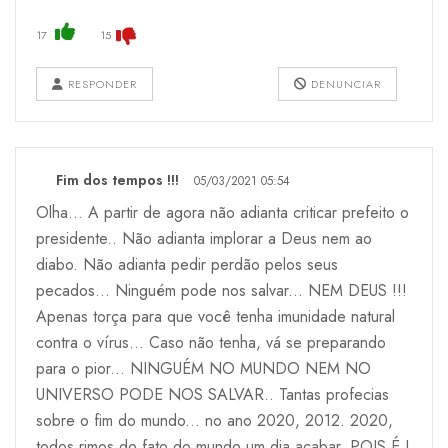
17
15
RESPONDER
DENUNCIAR
Fim dos tempos !!!
05/03/2021 05:54
Olha... A partir de agora não adianta criticar prefeito o
presidente.. Não adianta implorar a Deus nem ao
diabo. Não adianta pedir perdão pelos seus
pecados... Ninguém pode nos salvar... NEM DEUS !!!
Apenas torça para que você tenha imunidade natural
contra o vírus... Caso não tenha, vá se preparando
para o pior... NINGUÉM NO MUNDO NEM NO
UNIVERSO PODE NOS SALVAR.. Tantas profecias
sobre o fim do mundo... no ano 2020, 2012. 2020,
todos rimos do fato do mundo um dia acabar. POIS É !