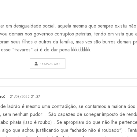
falar em desigualdade social, aquela mesma que sempre existiu não
ou demais nos governos corruptos petistas, tendo em vista que 
oram seus filhos e outros da família, mas vcs são burros demais p
 esse "travares" aí é de dar pena kkkkkkkkk
RESPONDER
ho:
21/03/2022 21:37
e ladrão é mesmo uma contradição, se contarmos a maioria dos b
o, sem nenhum pudor: . São capazes de sonegar imposto de renda
cabo pirata (isso é roubo) . Se apropriam do que não lhe pertenc
 algo que achou justificando que "achado não é roubado") . Tenta