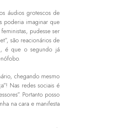
s áudios grotescos de
is poderia imaginar que
 feministas, pudesse ser
t”, são reacionários de
a, é que o segundo já
xenófobo.
nário, chegando mesmo
a”! Nas redes sociais é
sores”. Portanto posso
nha na cara e manifesta