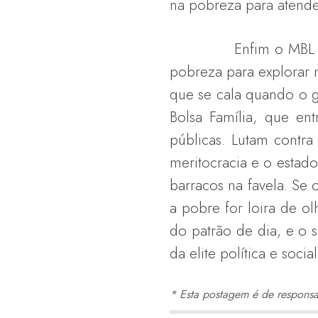
na pobreza para atende
Enfim o MBL é um ret
pobreza para explorar 
que se cala quando o g
Bolsa Família, que ent
públicas. Lutam contr
meritocracia e o esta
barracos na favela. Se 
a pobre for loira de o
do patrão de dia, e o 
da elite política e socia
* Esta postagem é de responsab