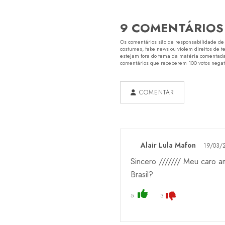
9 COMENTÁRIOS
Os comentários são de responsabilidade de s
costumes, fake news ou violem direitos de t
estejam fora do tema da matéria comentada.
comentários que receberem 100 votos negativ
COMENTAR
Alair Lula Mafon
19/03/2
Sincero /////// Meu caro a
Brasil?
5
3