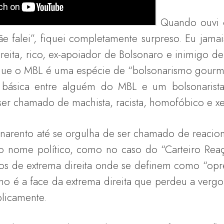
Quando ouvi o
e falei”, fiquei completamente surpreso. Eu jama
eita, rico, ex-apoiador de Bolsonaro e inimigo de
 que o MBL é uma espécie de “bolsonarismo gourme
ça básica entre alguém do MBL e um bolsonarist
ser chamado de machista, racista, homofóbico e 
ento até se orgulha de ser chamado de reacio
mo nome político, como no caso do “Carteiro Reaç
s de extrema direita onde se definem como “opres
mo é a face da extrema direita que perdeu a vergo
blicamente.