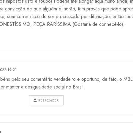
s impostos (isto é roubo) Poderia me alongar aqui muito ainda, 
ena convicção de que alguém é ladrão, tem provas que pode apre
so, sem correr risco de ser processado por difamação, então tu
NESTÍSSIMO, PEÇA RARÍSSIMA (Gostaria de conhecê-lo).
2022 19:21
abéns pelo seu comentário verdadeiro e oportuno, de fato, o MBL
r manter a desigualdade social no Brasil.
RESPONDER
1