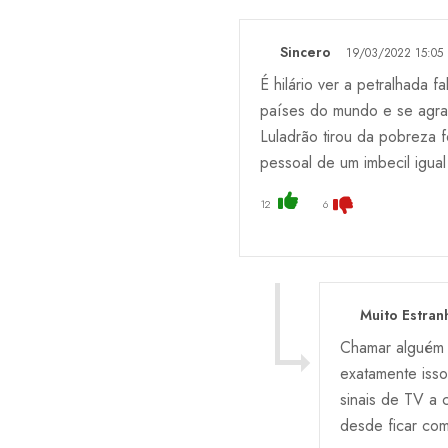
Sincero
19/03/2022 15:05
É hilário ver a petralhada 
países do mundo e se agrav
Luladrão tirou da pobreza f
pessoal de um imbecil igual
12
6
Muito Estran
Chamar alguém d
exatamente iss
sinais de TV a 
desde ficar com