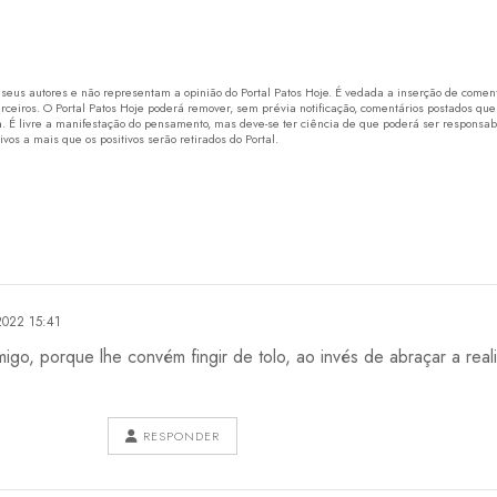
eus autores e não representam a opinião do Portal Patos Hoje. É vedada a inserção de comentá
erceiros. O Portal Patos Hoje poderá remover, sem prévia notificação, comentários postados que
 É livre a manifestação do pensamento, mas deve-se ter ciência de que poderá ser responsabi
os a mais que os positivos serão retirados do Portal.
022 15:41
migo, porque lhe convém fingir de tolo, ao invés de abraçar a re
RESPONDER