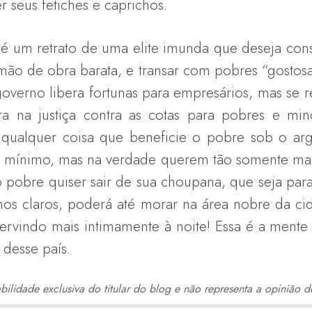
r seus fetiches e caprichos.
rato de uma elite imunda que deseja conser
mão de obra barata, e transar com pobres “gostosas
overno libera fortunas para empresários, mas se r
ra na justiça contra as cotas para pobres e min
a qualquer coisa que beneficie o pobre sob o a
do mínimo, mas na verdade querem tão somente man
o pobre quiser sair de sua choupana, que seja para
lhos claros, poderá até morar na área nobre da cid
servindo mais intimamente à noite! Essa é a ment
l desse país.
ilidade exclusiva do titular do blog e não representa a opinião d