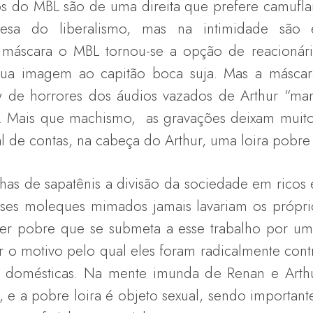
MBL são de uma direita que prefere camuflar 
sa do liberalismo, mas na intimidade são e
sa máscara o MBL tornou-se a opção de reacioná
ua imagem ao capitão boca suja. Mas a máscara
 de horrores dos áudios vazados de Arthur “mam
 Mais que machismo, as gravações deixam muito
l de contas, na cabeça do Arthur, uma loira pobre
de sapatênis a divisão da sociedade em ricos e
Esses moleques mimados jamais lavariam os próprios
r pobre que se submeta a esse trabalho por um sa
er o motivo pelo qual eles foram radicalmente cont
 das domésticas. Na mente imunda de Renan e Art
ra, e a pobre loira é objeto sexual, sendo importa