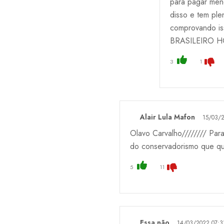
para pagar meno
disso e tem pl
comprovando is
BRASILEIRO HO
3
1
Alair Lula Mafon
15/03/
Olavo Carvalho//////// Par
do conservadorismo que que
5
11
Essa não
14/03/2022 07:3