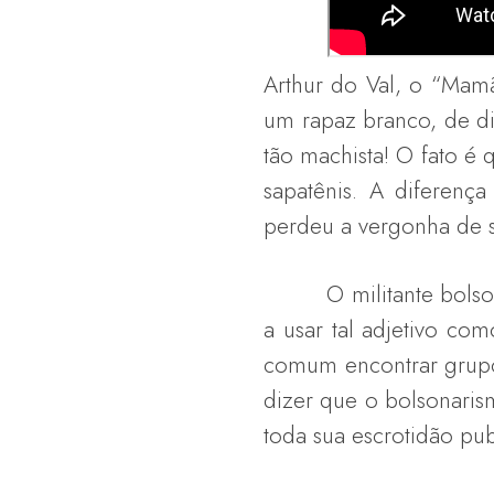
Arthur do Val, o “Mamã
um rapaz branco, de dir
tão machista! O fato é
sapatênis. A diferen
perdeu a vergonha de 
O militante bolsonar
a usar tal adjetivo co
comum encontrar grupo
dizer que o bolsonaris
toda sua escrotidão pu