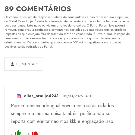
89 COMENTÁRIOS
Os comentários são de responsabilidade de seus autores e não representam a opinião
do Portal Patos Hoje. É vedada a inserção de comentários que violem a lei, a moral e os
bons costumes, fake news ou violem direitos de terceiros. O Portal Patos Hoje poderá
remover, sem prévia notificação, comentários postados que não respeitem os critérios
impostos ou que estejam fora do tema da matéria comentada. É livre a manifestação do
pensamento, mas deve-se ter ciência de que poderá ser responsabilizado cível ou
criminalmente! Os comentários que receberem 100 votos negativos a mais que os
positivos serão retirados do Portal.
COMENTAR
elias_araujo4241
06/03/2025 14:01
Parece combinado igual novela em outras cidades
sempre e a mesma coisa também político não se
importa com eleitor não mos kkk e engraçado isso
2
0