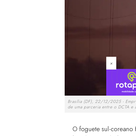
×
Brasília (DF), 22/12/2025 - Empr
de uma parceria entre o DCTA e
O foguete sul-coreano 