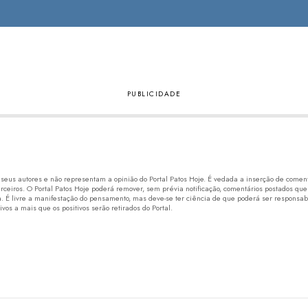
eus autores e não representam a opinião do Portal Patos Hoje. É vedada a inserção de comentá
erceiros. O Portal Patos Hoje poderá remover, sem prévia notificação, comentários postados que
 É livre a manifestação do pensamento, mas deve-se ter ciência de que poderá ser responsabi
os a mais que os positivos serão retirados do Portal.