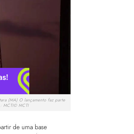
tara (MA) O lançamento faz parte
o: MCTI© MCTI
artir de uma base