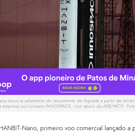
esa anuncia adiamento do lançamento de foguete a partir de Alcân
 a empresa sul-coreana INNOSPACE, com apoio da AEB/MCTI. Fot
HANBIT-Nano, primeiro voo comercial lançado a p