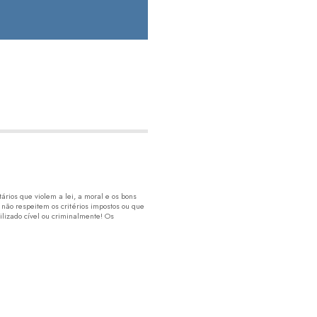
rios que violem a lei, a moral e os bons
 não respeitem os critérios impostos ou que
lizado cível ou criminalmente! Os