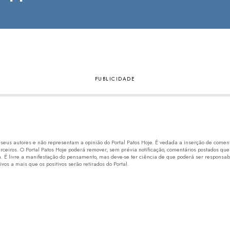
eus autores e não representam a opinião do Portal Patos Hoje. É vedada a inserção de comentá
erceiros. O Portal Patos Hoje poderá remover, sem prévia notificação, comentários postados que
 É livre a manifestação do pensamento, mas deve-se ter ciência de que poderá ser responsabi
os a mais que os positivos serão retirados do Portal.