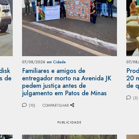
07/08/2026
em Cidade
07/08
disk
Familiares e amigos de
Prod
as de
entregador morto na Avenida JK
20 m
pedem justiça antes de
de q
julgamento em Patos de Minas
(3)
(10)
COMPARTILHAR