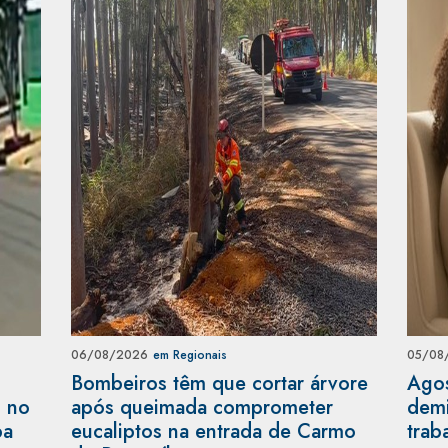
06/08/2026
em Regionais
05/08
Bombeiros têm que cortar árvore
Agos
s no
após queimada comprometer
demi
ba
eucaliptos na entrada de Carmo
trab