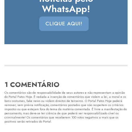
WhatsApp!
CLIQUE AQUI!
1 COMENTÁRIO
Os comentários são de responsabilidade de seus autores e não representam a opinião
do Portal Patos Hoje. É vedada a inserção de comentários que violem a lei, a moral e os
bons costumes, fake news ou violem direitos de terceiros. O Portal Patos Hoje poderá
remover, sem prévia notificação, comentários postados que não respeitem os critérios
impostos ou que estejam fora do tema da matéria comentada. É livre a manifestação do
pensamento, mas deve-se ter ciência de que poderá ser responsabilizado cível ou
criminalmente! Os comentários que receberem 100 votos negativos a mais que os
positivos serão retirados do Portal.