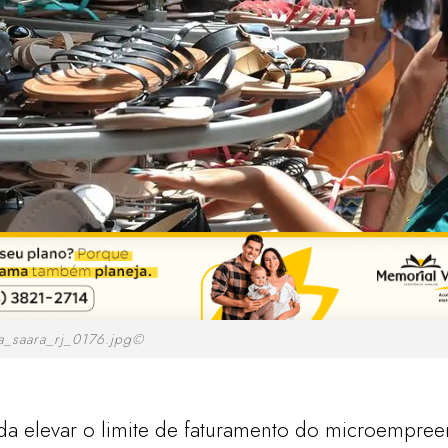
a_saara_rj_0176.jpg©
da elevar o limite de faturamento do microempree