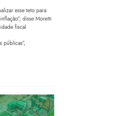
lizar esse teto para
flação”, disse Moretti
dade fiscal.
 públicas”,