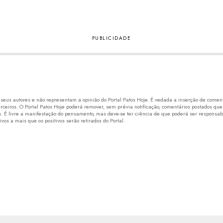
eus autores e não representam a opinião do Portal Patos Hoje. É vedada a inserção de comentá
erceiros. O Portal Patos Hoje poderá remover, sem prévia notificação, comentários postados que
 É livre a manifestação do pensamento, mas deve-se ter ciência de que poderá ser responsabi
os a mais que os positivos serão retirados do Portal.