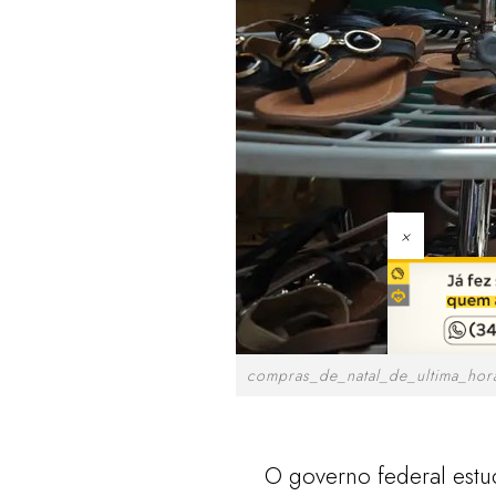
×
compras_de_natal_de_ultima_hor
O governo federal estu