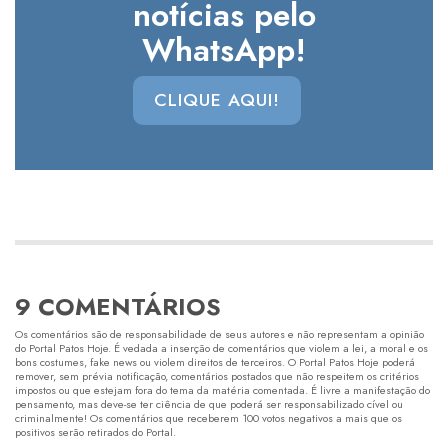
notícias pelo
WhatsApp!
CLIQUE AQUI!
9 COMENTÁRIOS
Os comentários são de responsabilidade de seus autores e não representam a opinião
do Portal Patos Hoje. É vedada a inserção de comentários que violem a lei, a moral e os
bons costumes, fake news ou violem direitos de terceiros. O Portal Patos Hoje poderá
remover, sem prévia notificação, comentários postados que não respeitem os critérios
impostos ou que estejam fora do tema da matéria comentada. É livre a manifestação do
pensamento, mas deve-se ter ciência de que poderá ser responsabilizado cível ou
criminalmente! Os comentários que receberem 100 votos negativos a mais que os
positivos serão retirados do Portal.