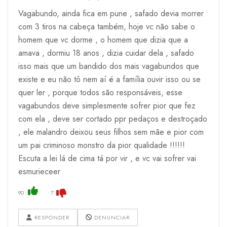
Vagabundo, ainda fica em pune , safado devia morrer
com 3 tiros na cabeça também, hoje vc não sabe o
homem que vc dorme , o homem que dizia que a
amava , dormiu 18 anos , dizia cuidar dela , safado
isso mais que um bandido dos mais vagabundos que
existe e eu não tô nem aí é a família ouvir isso ou se
quer ler , porque todos são responsáveis, esse
vagabundos deve simplesmente sofrer pior que fez
com ela , deve ser cortado ppr pedaços e destroçado
, ele malandro deixou seus filhos sem mãe e pior com
um pai criminoso monstro da pior qualidade !!!!!!
Escuta a lei lá de cima tá por vir , e vc vai sofrer vai
esmurieceer
90
7
RESPONDER
DENUNCIAR