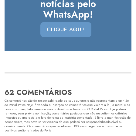
notícias pelo
WhatsApp!
CLIQUE AQUI!
62 COMENTÁRIOS
Os comentários são de responsabilidade de seus autores e não representam a opinião
do Portal Patos Hoje. É vedada a inserção de comentários que violem a lei, a moral e os
bons costumes, fake news ou violem direitos de terceiros. O Portal Patos Hoje poderá
remover, sem prévia notificação, comentários postados que não respeitem os critérios
impostos ou que estejam fora do tema da matéria comentada. É livre a manifestação do
pensamento, mas deve-se ter ciência de que poderá ser responsabilizado cível ou
criminalmente! Os comentários que receberem 100 votos negativos a mais que os
positivos serão retirados do Portal.