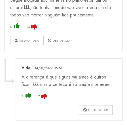
Segue moçada aqui na terra no plano espiritual ou
umbral kkk,não tenham medo vao viver a vida um dia
todos vao morrer ninguém fica pra semente
6
24
RESPONDER
DENUNCIAR
Vida
14/01/2022 06:51
A diferença é que alguns vai antes é outros
ficam kkk mas a certeza é só uma a morteeee
7
7
DENUNCIAR