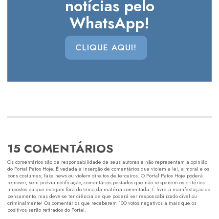
notícias pelo
WhatsApp!
CLIQUE AQUI!
15 COMENTÁRIOS
Os comentários são de responsabilidade de seus autores e não representam a opinião
do Portal Patos Hoje. É vedada a inserção de comentários que violem a lei, a moral e os
bons costumes, fake news ou violem direitos de terceiros. O Portal Patos Hoje poderá
remover, sem prévia notificação, comentários postados que não respeitem os critérios
impostos ou que estejam fora do tema da matéria comentada. É livre a manifestação do
pensamento, mas deve-se ter ciência de que poderá ser responsabilizado cível ou
criminalmente! Os comentários que receberem 100 votos negativos a mais que os
positivos serão retirados do Portal.