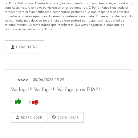
do Portal Patos Hoje. É vedada a inserção de comentários que violem a lei, a moral e os
bons costumes, fake news ou violem direitos de terceiros. O Portal Patos Hoje poderá
remover, sem prévia notificação, comentários postados que não respeitem os critérios
impostos ou que estejam fora do tema da matéria comentada. É livre a manifestação do
pensamento, mas deve-se ter ciência de que poderá ser responsabilizado cível ou
criminalmente! Os comentários que receberem 100 votos negativos a mais que os
positivos serão retirados do Portal.
COMENTAR
<<>>
08/06/2026 15:29
Vai fugir!!! Vai fugir!!! Vai fugir pros EUA!!!
1
0
RESPONDER
DENUNCIAR