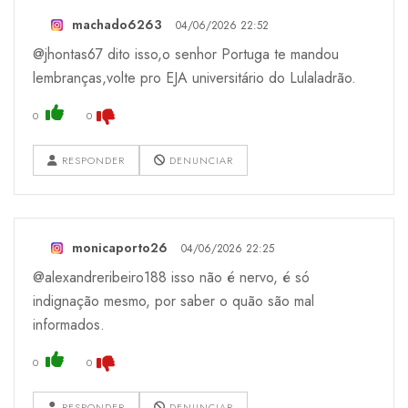
machado6263
04/06/2026 22:52
@jhontas67 dito isso,o senhor Portuga te mandou
lembranças,volte pro EJA universitário do Lulaladrão.
0
0
RESPONDER
DENUNCIAR
monicaporto26
04/06/2026 22:25
@alexandreribeiro188 isso não é nervo, é só
indignação mesmo, por saber o quão são mal
informados.
0
0
RESPONDER
DENUNCIAR