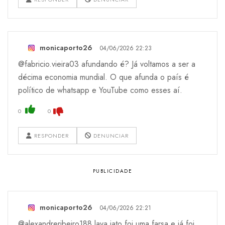
monicaporto26
04/06/2026 22:23
@fabricio.vieira03 afundando é? Já voltamos a ser a
décima economia mundial. O que afunda o país é
político de whatsapp e YouTube como esses aí.
0
0
RESPONDER
DENUNCIAR
monicaporto26
04/06/2026 22:21
@alexandreribeiro188 lava jato foi uma farsa e já foi