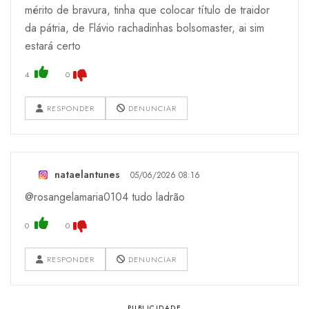
mérito de bravura, tinha que colocar título de traidor
da pátria, de Flávio rachadinhas bolsomaster, ai sim
estará certo
4
0
RESPONDER
DENUNCIAR
nataelantunes
05/06/2026 08:16
@rosangelamaria0104 tudo ladrão
0
0
RESPONDER
DENUNCIAR