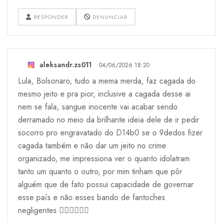
RESPONDER
DENUNCIAR
aleksandr.zs011
04/06/2026 18:20
Lula, Bolsonaro, tudo a mema merda, faz cagada do
mesmo jeito e pra pior, inclusive a cagada desse ai
nem se fala, sangue inocente vai acabar sendo
derramado no meio da brilhante ideia dele de ir pedir
socorro pro engravatado do D14b0 se o 9dedos fizer
cagada também e não dar um jeito no crime
organizado, me impressiona ver o quanto idolatram
tanto um quanto o outro, por mim tinham que pôr
alguém que de fato possui capacidade de governar
esse país e não esses bando de fantoches
negligentes 🤷🏻‍♂️🤷🏻‍♂️