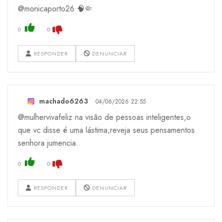
@monicaporto26 🧠🤏
0
0
RESPONDER
DENUNCIAR
machado6263
04/06/2026 22:55
@mulhervivafeliz na visão de pessoas inteligentes,o
que vc disse é uma lástima,reveja seus pensamentos
senhora jumencia.
0
0
RESPONDER
DENUNCIAR