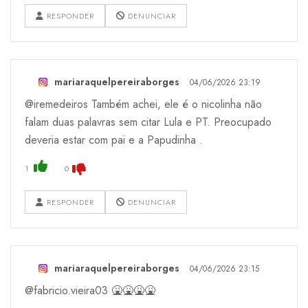
RESPONDER
DENUNCIAR
mariaraquelpereiraborges
04/06/2026 23:19
@iremedeiros Também achei, ele é o nicolinha não
falam duas palavras sem citar Lula e PT. Preocupado
deveria estar com pai e a Papudinha .
1
0
RESPONDER
DENUNCIAR
mariaraquelpereiraborges
04/06/2026 23:15
@fabricio.vieira03 🤮🤮🤮🤮