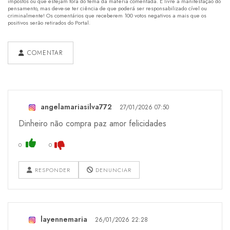
impostos ou que estejam fora do tema da matéria comentada. É livre a manifestação do
pensamento, mas deve-se ter ciência de que poderá ser responsabilizado cível ou
criminalmente! Os comentários que receberem 100 votos negativos a mais que os
positivos serão retirados do Portal.
COMENTAR
angelamariasilva772
27/01/2026 07:50
Dinheiro não compra paz amor felicidades
0
0
RESPONDER
DENUNCIAR
layennemaria
26/01/2026 22:28