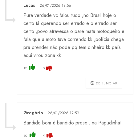
Lucas
26/01/2026 13:56
Pura verdade vc falou tudo ,no Brasil hoje o
certo tá querendo ser errado e o errado ser
certo ,povo atravessa o pare mata motoqueiro e
fala que a moto tava correndo kk ,polícia chega
pra prender não pode pq tem dinheiro kk país
aqui virou zona kk
12
0
DENUNCIAR
Gregório
26/01/2026 12:59
Bandido bom é bandido preso...na Papudinha!
30
9