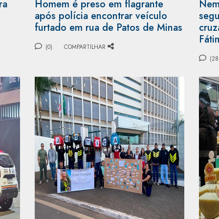
ra
Homem é preso em flagrante
Nem 
após polícia encontrar veículo
segu
furtado em rua de Patos de Minas
cruz
Fáti
(0)
COMPARTILHAR
(28