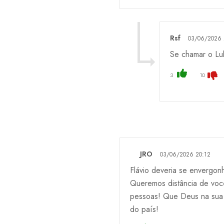
Rsf
03/06/2026 
Se chamar o Lul
3
10
JRO
03/06/2026 20:12
Flávio deveria se envergon
Queremos distância de você
pessoas! Que Deus na sua in
do país!