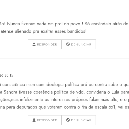
ção! Nunca fizeram nada em prol do povo ! Só escândalo atrás d
patense alienado pra exaltar esses bandidos!
RESPONDER
DENUNCIAR
26 20:15
consciência msm com ideologia política pró ou contra sabe o qua
Sandra tivesse coerência política de vdd, convidaria o Lula para
ções,mas infelizmente os interesses próprios falam mais alto, e 
ria para deputados que votaram contra o fim da escala 6x1, vai 
RESPONDER
DENUNCIAR