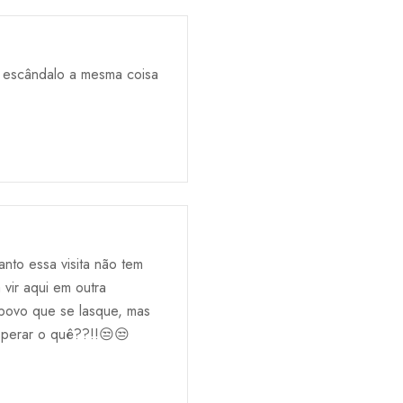
e escândalo a mesma coisa
nto essa visita não tem
 vir aqui em outra
o povo que se lasque, mas
esperar o quê??!!😒😒