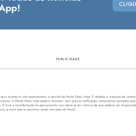
CLIQU
App!
eus autores e não representam a opinião do Portal Patos Hoje. É vedada a inserção de comentá
erceiros. O Portal Patos Hoje poderá remover, sem prévia notificação, comentários postados que
 É livre a manifestação do pensamento, mas deve-se ter ciência de que poderá ser responsabi
os a mais que os positivos serão retirados do Portal.