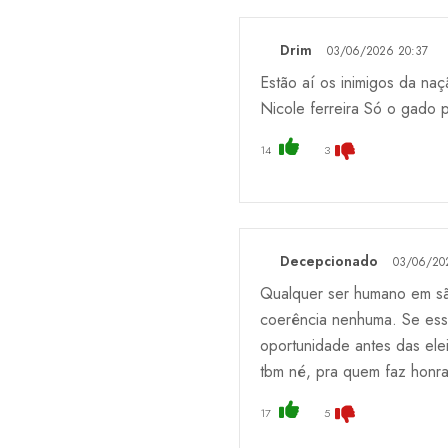
Drim
03/06/2026 20:37
Estão aí os inimigos da na
Nicole ferreira Só o gado 
14
3
Decepcionado
03/06/20
Qualquer ser humano em sã 
coerência nenhuma. Se essa 
oportunidade antes das elei
tbm né, pra quem faz honra
17
5