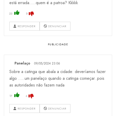
está errada.....quem é a patroa? Kkkkk
23
5
RESPONDER
DENUNCIAR
Panelaço
09/05/2024 23:06
Sobre a catinga que abala a cidade: deveríamos fazer
algo .....um panelaço quando a catinga começar..pois
as autoridades não fazem nada
17
6
RESPONDER
DENUNCIAR