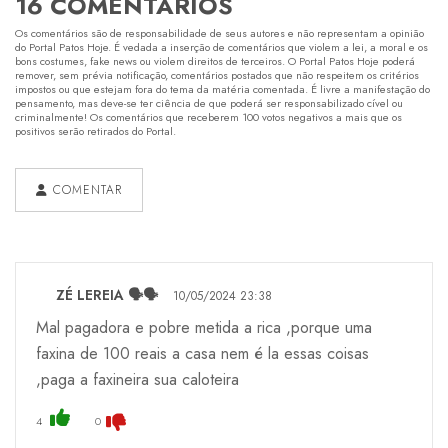
16 COMENTÁRIOS
Os comentários são de responsabilidade de seus autores e não representam a opinião
do Portal Patos Hoje. É vedada a inserção de comentários que violem a lei, a moral e os
bons costumes, fake news ou violem direitos de terceiros. O Portal Patos Hoje poderá
remover, sem prévia notificação, comentários postados que não respeitem os critérios
impostos ou que estejam fora do tema da matéria comentada. É livre a manifestação do
pensamento, mas deve-se ter ciência de que poderá ser responsabilizado cível ou
criminalmente! Os comentários que receberem 100 votos negativos a mais que os
positivos serão retirados do Portal.
COMENTAR
ZÉ LEREIA 🗣️🗣️
10/05/2024 23:38
Mal pagadora e pobre metida a rica ,porque uma
faxina de 100 reais a casa nem é la essas coisas
,paga a faxineira sua caloteira
4
0