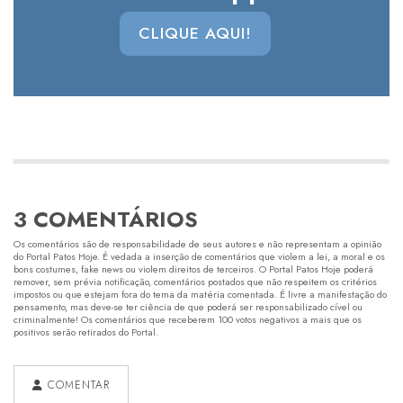
CLIQUE AQUI!
3 COMENTÁRIOS
Os comentários são de responsabilidade de seus autores e não representam a opinião
do Portal Patos Hoje. É vedada a inserção de comentários que violem a lei, a moral e os
bons costumes, fake news ou violem direitos de terceiros. O Portal Patos Hoje poderá
remover, sem prévia notificação, comentários postados que não respeitem os critérios
impostos ou que estejam fora do tema da matéria comentada. É livre a manifestação do
pensamento, mas deve-se ter ciência de que poderá ser responsabilizado cível ou
criminalmente! Os comentários que receberem 100 votos negativos a mais que os
positivos serão retirados do Portal.
COMENTAR