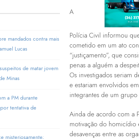
A
Polícia Civil informou qu
e mandados contra mais
cometido em um ato co
Samuel Lucas
“justiçamento”, que consi
penas a alguém a despeito
 suspeitos de matar jovem
Os investigados seriam 
 de Minas
e estariam envolvidos em
integrantes de um grupo r
com a PM durante
por tentativa de
Ainda de acordo com a Pol
motivação do homicídio e
desavenças entre as orga
e misteriosamente;