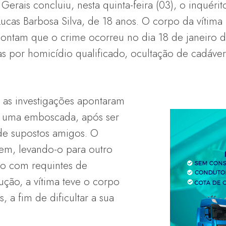
 Gerais concluiu, nesta quinta-feira (03), o inquéri
ucas Barbosa Silva, de 18 anos. O corpo da vítima
pontam que o crime ocorreu no dia 18 de janeiro d
as por homicídio qualificado, ocultação de cadáve
, as investigações apontaram
de uma emboscada, após ser
de supostos amigos. O
em, levando-o para outro
rto com requintes de
ução, a vítima teve o corpo
, a fim de dificultar a sua