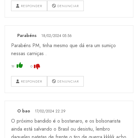
RESPONDER
DENUNCIAR
Parabéns
18/02/2024 05:56
Parabéns PM, tinha mesmo que dá era um sumiço
nessas carniças .
19
0
RESPONDER
DENUNCIAR
O bao
17/02/2024 22:29
O próximo bandido é o bostanaro, e os bolsonarista
ainda está salvando o Brasil ou desistiu, lembro
daqueles patetas de frente o tiro de querra kkkkk acho