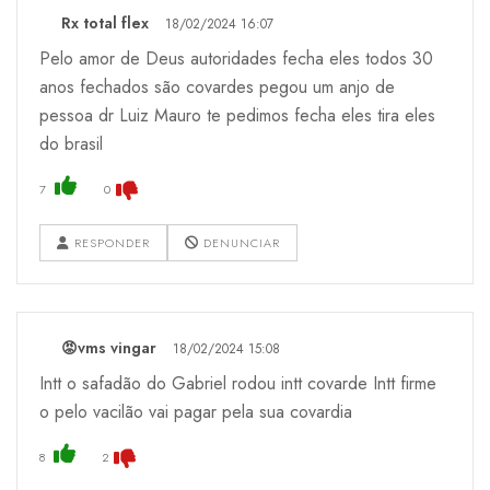
Rx total flex
18/02/2024 16:07
Pelo amor de Deus autoridades fecha eles todos 30
anos fechados são covardes pegou um anjo de
pessoa dr Luiz Mauro te pedimos fecha eles tira eles
do brasil
7
0
RESPONDER
DENUNCIAR
😡vms vingar
18/02/2024 15:08
Intt o safadão do Gabriel rodou intt covarde Intt firme
o pelo vacilão vai pagar pela sua covardia
8
2