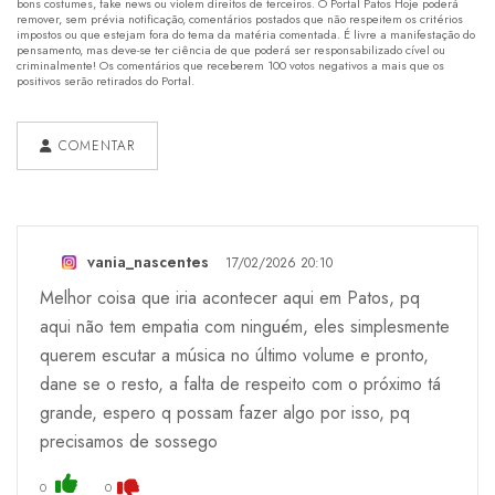
bons costumes, fake news ou violem direitos de terceiros. O Portal Patos Hoje poderá
remover, sem prévia notificação, comentários postados que não respeitem os critérios
impostos ou que estejam fora do tema da matéria comentada. É livre a manifestação do
pensamento, mas deve-se ter ciência de que poderá ser responsabilizado cível ou
criminalmente! Os comentários que receberem 100 votos negativos a mais que os
positivos serão retirados do Portal.
COMENTAR
vania_nascentes
17/02/2026 20:10
Melhor coisa que iria acontecer aqui em Patos, pq
aqui não tem empatia com ninguém, eles simplesmente
querem escutar a música no último volume e pronto,
dane se o resto, a falta de respeito com o próximo tá
grande, espero q possam fazer algo por isso, pq
precisamos de sossego
0
0