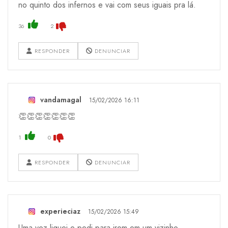
no quinto dos infernos e vai com seus iguais pra lá.
36
2
RESPONDER
DENUNCIAR
vandamagal
15/02/2026 16:11
👏👏👏👏👏👏👏
1
0
RESPONDER
DENUNCIAR
experieciaz
15/02/2026 15:49
Uma vez liguei e pedi para irem em um vizinho