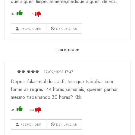
que alguém limpe, alimente,medique alguém de vcs.
39
15
RESPONDER
DENUNCIAR
🍄🍄 🍄🍄🍄
12/09/2023 17:47
Depois falam mal do LULE, tem que trabalhar com
forme as regras. 44 horas semanais, querem ganhar
mesmo trabalhando 30 horas? Kkk
38
33
RESPONDER
DENUNCIAR