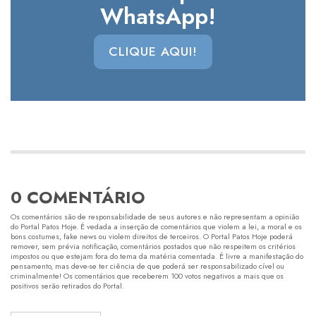
WhatsApp!
CLIQUE AQUI!
0 COMENTÁRIO
Os comentários são de responsabilidade de seus autores e não representam a opinião
do Portal Patos Hoje. É vedada a inserção de comentários que violem a lei, a moral e os
bons costumes, fake news ou violem direitos de terceiros. O Portal Patos Hoje poderá
remover, sem prévia notificação, comentários postados que não respeitem os critérios
impostos ou que estejam fora do tema da matéria comentada. É livre a manifestação do
pensamento, mas deve-se ter ciência de que poderá ser responsabilizado cível ou
criminalmente! Os comentários que receberem 100 votos negativos a mais que os
positivos serão retirados do Portal.