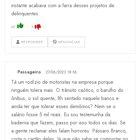
instante acabava com a farra desses projetos de
delinquentes.
65
3
RESPONDER
DENUNCIAR
Passageiro
27/06/2023 18:56
Tá um rodízio de motoristas na empresa porque
ninguém tolera mais. O trânsito caótico, o barulho do
ônibus, o sol quente, 8h sentado naquele banco e
ainda ter que tolerar esses demônios? Nem se o
salário fosse 5 mil reais. Eu sou testemunha da
baderna que fazem, passo por isso todos os dias. Se
a gente reclamar eles falam horrores. Pássaro Branco,
corta o cartão deles. Já que não sabe se comportar no