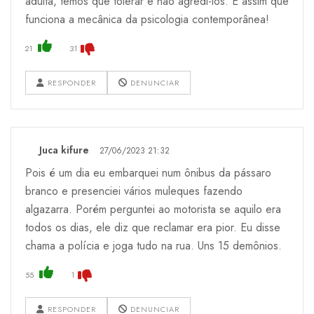
adulta, temos que tolerar e não agredi-los. É assim que
funciona a mecânica da psicologia contemporânea!
21
31
RESPONDER
DENUNCIAR
Juca kifure
27/06/2023 21:32
Pois é um dia eu embarquei num ônibus da pássaro
branco e presenciei vários muleques fazendo
algazarra. Porém perguntei ao motorista se aquilo era
todos os dias, ele diz que reclamar era pior. Eu disse
chama a polícia e joga tudo na rua. Uns 15 demônios.
55
1
RESPONDER
DENUNCIAR