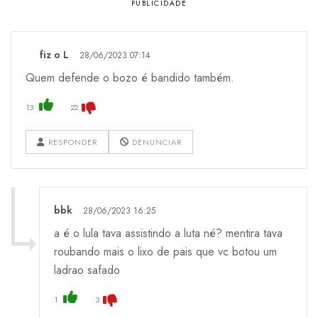
fiz o L
28/06/2023 07:14
Quem defende o bozo é bandido também.
13
22
RESPONDER
DENUNCIAR
bbk
28/06/2023 16:25
a é o lula tava assistindo a luta né? mentira tava
roubando mais o lixo de pais que vc botou um
ladrao safado
1
3