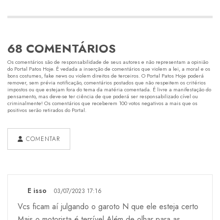
68 COMENTÁRIOS
Os comentários são de responsabilidade de seus autores e não representam a opinião
do Portal Patos Hoje. É vedada a inserção de comentários que violem a lei, a moral e os
bons costumes, fake news ou violem direitos de terceiros. O Portal Patos Hoje poderá
remover, sem prévia notificação, comentários postados que não respeitem os critérios
impostos ou que estejam fora do tema da matéria comentada. É livre a manifestação do
pensamento, mas deve-se ter ciência de que poderá ser responsabilizado cível ou
criminalmente! Os comentários que receberem 100 votos negativos a mais que os
positivos serão retirados do Portal.
COMENTAR
E isso
03/07/2023 17:16
Vcs ficam aí julgando o garoto N que ele esteja certo
Mais o motorista é terrível Além de olhar para as