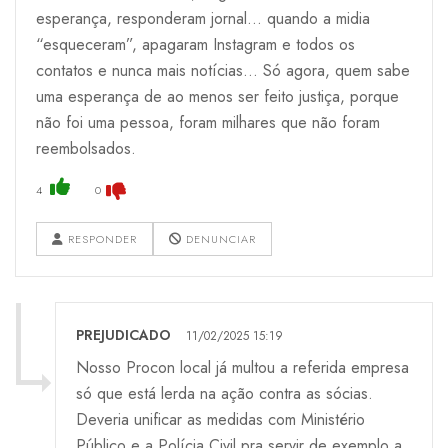
esperança, responderam jornal… quando a midia
“esqueceram”, apagaram Instagram e todos os
contatos e nunca mais notícias… Só agora, quem sabe
uma esperança de ao menos ser feito justiça, porque
não foi uma pessoa, foram milhares que não foram
reembolsados.
4
0
RESPONDER
DENUNCIAR
PREJUDICADO
11/02/2025 15:19
Nosso Procon local já multou a referida empresa
só que está lerda na ação contra as sócias.
Deveria unificar as medidas com Ministério
Público e a Polícia Civil pra servir de exemplo a