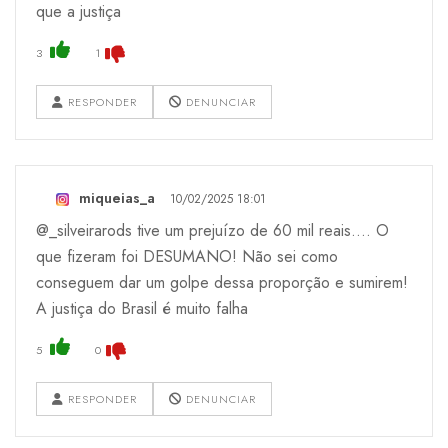
que a justiça
3
1
RESPONDER
DENUNCIAR
miqueias_a
10/02/2025 18:01
@_silveirarods tive um prejuízo de 60 mil reais…. O
que fizeram foi DESUMANO! Não sei como
conseguem dar um golpe dessa proporção e sumirem!
A justiça do Brasil é muito falha
5
0
RESPONDER
DENUNCIAR