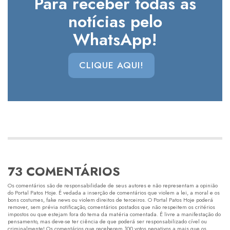
Para receber todas as
notícias pelo
WhatsApp!
CLIQUE AQUI!
73 COMENTÁRIOS
Os comentários são de responsabilidade de seus autores e não representam a opinião
do Portal Patos Hoje. É vedada a inserção de comentários que violem a lei, a moral e os
bons costumes, fake news ou violem direitos de terceiros. O Portal Patos Hoje poderá
remover, sem prévia notificação, comentários postados que não respeitem os critérios
impostos ou que estejam fora do tema da matéria comentada. É livre a manifestação do
pensamento, mas deve-se ter ciência de que poderá ser responsabilizado cível ou
criminalmente! Os comentários que receberem 100 votos negativos a mais que os