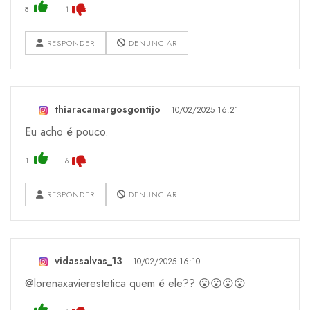
8
1
RESPONDER
DENUNCIAR
thiaracamargosgontijo
10/02/2025 16:21
Eu acho é pouco.
1
6
RESPONDER
DENUNCIAR
vidassalvas_13
10/02/2025 16:10
@lorenaxavierestetica quem é ele?? 😮😮😮😮