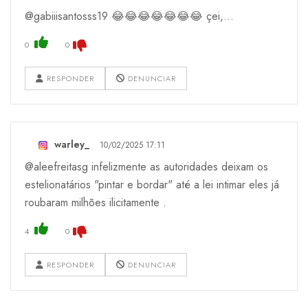
@gabiiisantosss19 😂😂😂😂😂😂😂 çei,...
0
0
RESPONDER
DENUNCIAR
warley_
10/02/2025 17:11
@aleefreitasg infelizmente as autoridades deixam os
estelionatários "pintar e bordar" até a lei intimar eles já
roubaram milhões ilicitamente .
4
0
RESPONDER
DENUNCIAR