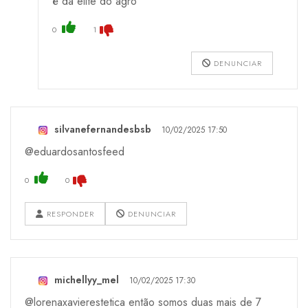
é da elite do agro
0
1
DENUNCIAR
silvanefernandesbsb
10/02/2025 17:50
@eduardosantosfeed
0
0
RESPONDER
DENUNCIAR
michellyy_mel
10/02/2025 17:30
@lorenaxavierestetica então somos duas mais de 7