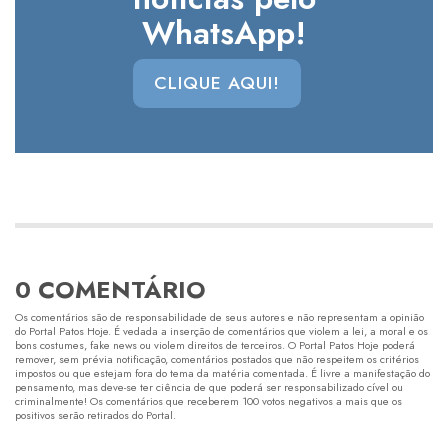
WhatsApp!
CLIQUE AQUI!
0 COMENTÁRIO
Os comentários são de responsabilidade de seus autores e não representam a opinião
do Portal Patos Hoje. É vedada a inserção de comentários que violem a lei, a moral e os
bons costumes, fake news ou violem direitos de terceiros. O Portal Patos Hoje poderá
remover, sem prévia notificação, comentários postados que não respeitem os critérios
impostos ou que estejam fora do tema da matéria comentada. É livre a manifestação do
pensamento, mas deve-se ter ciência de que poderá ser responsabilizado cível ou
criminalmente! Os comentários que receberem 100 votos negativos a mais que os
positivos serão retirados do Portal.