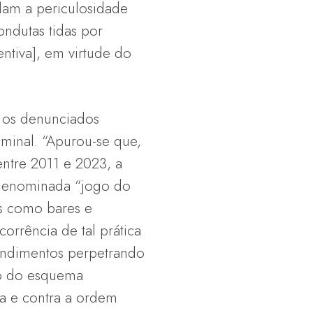
elam a periculosidade
ndutas tidas por
ntiva], em virtude do
, os denunciados
minal. “Apurou-se que,
entre 2011 e 2023, a
a denominada “jogo do
s como bares e
orrência de tal prática
 rendimentos perpetrando
ção do esquema
ca e contra a ordem