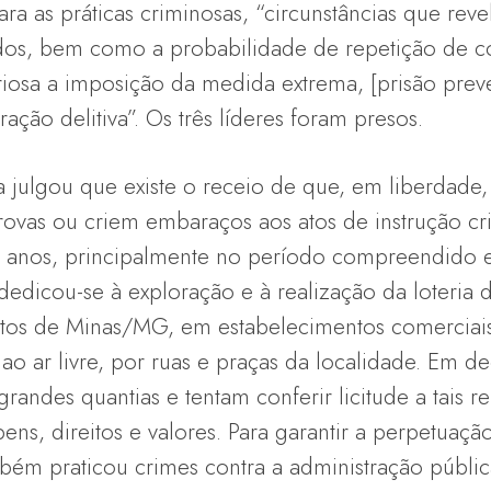
ra as práticas criminosas, “circunstâncias que rev
os, bem como a probabilidade de repetição de co
iosa a imposição da medida extrema, [prisão preve
ação delitiva”. Os três líderes foram presos.
a julgou que existe o receio de que, em liberdade
ovas ou criem embaraços aos atos de instrução cri
ois anos, principalmente no período compreendido 
dedicou-se à exploração e à realização da loteri
Patos de Minas/MG, em estabelecimentos comerciai
 ar livre, por ruas e praças da localidade. Em dec
m grandes quantias e tentam conferir licitude a tais
ens, direitos e valores. Para garantir a perpetua
bém praticou crimes contra a administração públi