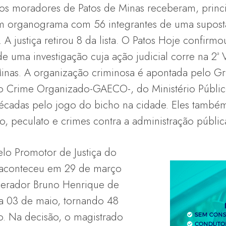
), os moradores de Patos de Minas receberam, prin
m organograma com 56 integrantes de uma supost
 A justiça retirou 8 da lista. O Patos Hoje confir
de uma investigação cuja ação judicial corre na 2ª 
inas. A organização criminosa é apontada pelo G
o Crime Organizado-GAECO-, do Ministério Públic
écadas pelo jogo do bicho na cidade. Eles també
, peculato e crimes contra a administração públic
elo Promotor de Justiça do
aconteceu em 29 de março
perador Bruno Henrique de
ia 03 de maio, tornando 48
o. Na decisão, o magistrado