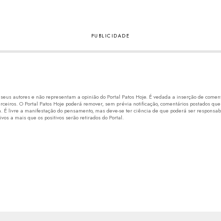
eus autores e não representam a opinião do Portal Patos Hoje. É vedada a inserção de comentá
erceiros. O Portal Patos Hoje poderá remover, sem prévia notificação, comentários postados que
 É livre a manifestação do pensamento, mas deve-se ter ciência de que poderá ser responsabi
os a mais que os positivos serão retirados do Portal.