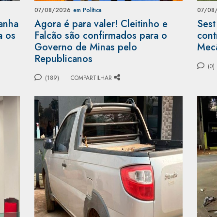
07/08/2026
em Política
07/08
panha
Agora é para valer! Cleitinho e
Sest
a os
Falcão são confirmados para o
cont
Governo de Minas pelo
Mecâ
Republicanos
(0)
(189)
COMPARTILHAR