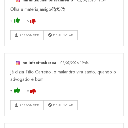
mirandajulianonascimento
02/07/2026 19:54
Olha a matéria,amigo🤔🤔🤔
1
0
RESPONDER
DENUNCIAR
neliofreitasbarba
02/07/2026 19:54
Já dizia Tião Carreiro ,o malandro vira santo, quando o
advogado é bom
7
0
RESPONDER
DENUNCIAR