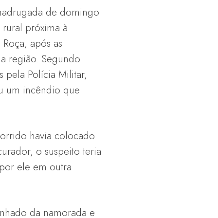
 madrugada de domingo
rural próxima à
 Roça, após as
 da região. Segundo
 pela Polícia Militar,
u um incêndio que
orrido havia colocado
rador, o suspeito teria
 por ele em outra
panhado da namorada e