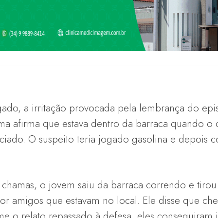
do, a irritação provocada pela lembrança do epis
ima afirma que estava dentro da barraca quando o 
ciado. O suspeito teria jogado gasolina e depois
s chamas, o jovem saiu da barraca correndo e tirou
 por amigos que estavam no local. Ele disse que c
e o relato repassado à defesa, eles conseguiram