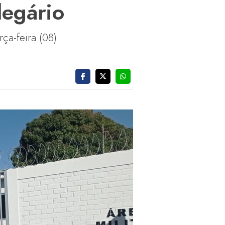
legário
ça-feira (08).