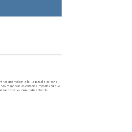
rios que violem a lei, a moral e os bons
 não respeitem os critérios impostos ou que
lizado cível ou criminalmente! Os