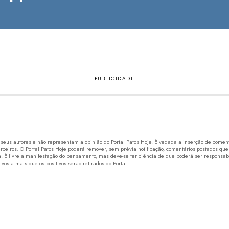
eus autores e não representam a opinião do Portal Patos Hoje. É vedada a inserção de comentá
erceiros. O Portal Patos Hoje poderá remover, sem prévia notificação, comentários postados que
 É livre a manifestação do pensamento, mas deve-se ter ciência de que poderá ser responsabi
os a mais que os positivos serão retirados do Portal.