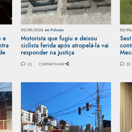
05/08/2026
em Policiais
05/08
o e
Motorista que fugiu e deixou
Sest
ntra
ciclista ferida após atropelá-la vai
cont
de
responder na justiça
Mecâ
(2)
COMPARTILHAR
(0)