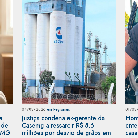
04/08/2026
em Regionais
01/08
a
Justiça condena ex-gerente da
Home
 de
Casemg a ressarcir R$ 8,6
ente
m MG
milhões por desvio de grãos em
casa