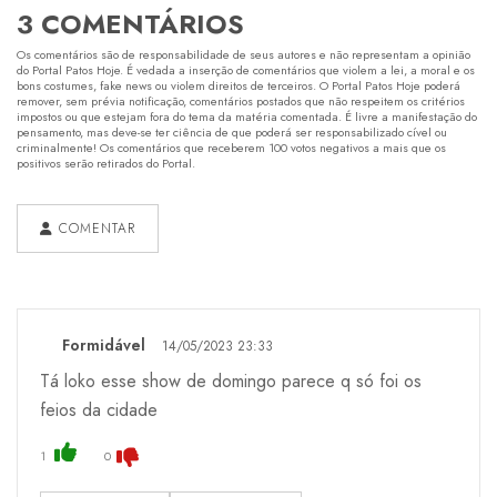
3 COMENTÁRIOS
Os comentários são de responsabilidade de seus autores e não representam a opinião
do Portal Patos Hoje. É vedada a inserção de comentários que violem a lei, a moral e os
bons costumes, fake news ou violem direitos de terceiros. O Portal Patos Hoje poderá
remover, sem prévia notificação, comentários postados que não respeitem os critérios
impostos ou que estejam fora do tema da matéria comentada. É livre a manifestação do
pensamento, mas deve-se ter ciência de que poderá ser responsabilizado cível ou
criminalmente! Os comentários que receberem 100 votos negativos a mais que os
positivos serão retirados do Portal.
COMENTAR
Formidável
14/05/2023 23:33
Tá loko esse show de domingo parece q só foi os
feios da cidade
1
0