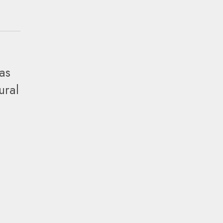
as
ural