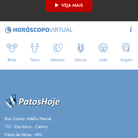
VEJA MAIS
Rua Doutor Adélio Maciel,
110 - Escritório - Centro
Patos de Minas - MG