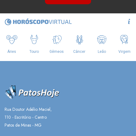
Rua Doutor Adélio Maciel,
110 - Escritório - Centro
Patos de Minas - MG