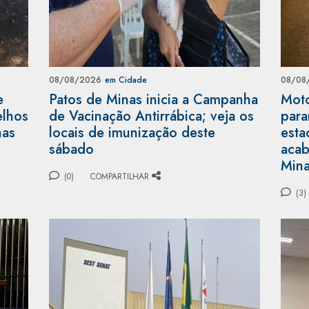
08/08/2026
em Cidade
08/08
e
Patos de Minas inicia a Campanha
Moto
elhos
de Vacinação Antirrábica; veja os
para
nas
locais de imunização deste
esta
sábado
acab
Min
(0)
COMPARTILHAR
(3)