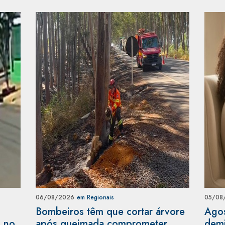
06/08/2026
em Regionais
05/08
Bombeiros têm que cortar árvore
Agos
s no
após queimada comprometer
demi