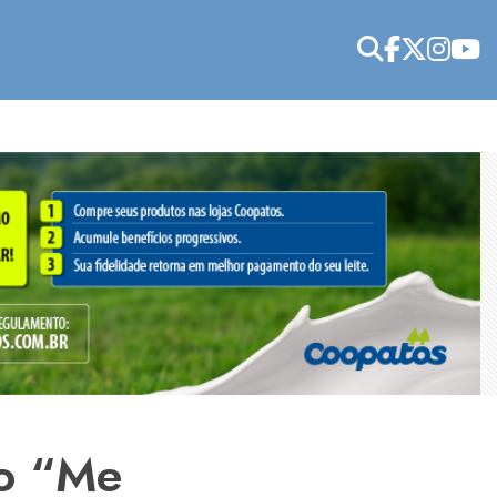
so “Me