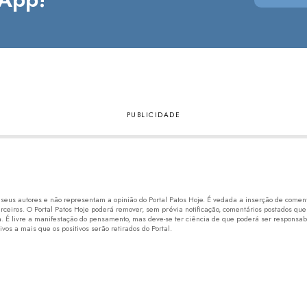
eus autores e não representam a opinião do Portal Patos Hoje. É vedada a inserção de comentá
erceiros. O Portal Patos Hoje poderá remover, sem prévia notificação, comentários postados que
 É livre a manifestação do pensamento, mas deve-se ter ciência de que poderá ser responsabi
os a mais que os positivos serão retirados do Portal.