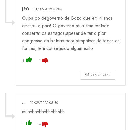
JRO
11/09/2025 09:00
Culpa do degoverno de Bozo que em 4 anos
arrasou o pais! O governo atual tem tentado
consertar os estragos,apesar.de ter o pior
congresso da história para atrapalhar de todas as
formas, tem conseguido algum êxito.
4
1
DENUNCIAR
...
10/09/2025 08:30
muhhhhhhhhhhhhhhhh
1
4