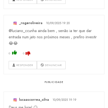
_rogeroliveira
10/09/2025 19:20
@luciano_ccunha ainda bem , senão ia ter que dar
entrada num jato nos próximos meses , prefiro investir
😂😂
0
0
RESPONDER
DENUNCIAR
lucaascorrea_silva
10/09/2025 19:19
Deus me livre! 🙄