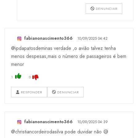
DENUNCIAR
fabianonascimento366
10/09/2025 04:42
@ipdapatosdeminas verdade ,o avião talvez tenha
menos despesas,mais o número de passageiros é bem
menor
1
0
RESPONDER
DENUNCIAR
fabianonascimento366
10/09/2025 04:39
@christiancordeirodasilva pode duvidar não 😅