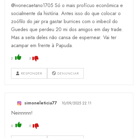
@ivonecaetano1705 Só o mais profícuo econômica e
socialmente da história. Antes isso do que colocar o
zoófilo do jair pra gastar burrices com o imbecil do
Guedes que perdeu 20 mi dos amigos em day trade.
Mas a seita deles não cansa de espernear. Vai ter
acampar em frente à Papuda.
2
3
RESPONDER
DENUNCIAR
simoneleticia77
10/09/2025 22:11
Neinnnnn!
0
0