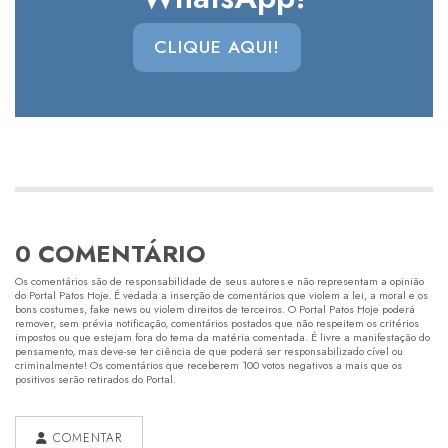
CLIQUE AQUI!
0 COMENTÁRIO
Os comentários são de responsabilidade de seus autores e não representam a opinião
do Portal Patos Hoje. É vedada a inserção de comentários que violem a lei, a moral e os
bons costumes, fake news ou violem direitos de terceiros. O Portal Patos Hoje poderá
remover, sem prévia notificação, comentários postados que não respeitem os critérios
impostos ou que estejam fora do tema da matéria comentada. É livre a manifestação do
pensamento, mas deve-se ter ciência de que poderá ser responsabilizado cível ou
criminalmente! Os comentários que receberem 100 votos negativos a mais que os
positivos serão retirados do Portal.
COMENTAR