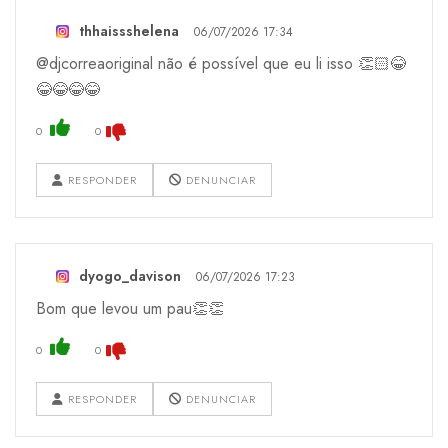
thhaissshelena
06/07/2026 17:34
@djcorreaoriginal não é possível que eu li isso 👏🏻😂
😂😂😂😂
0
0
RESPONDER
DENUNCIAR
dyogo_davison
06/07/2026 17:23
Bom que levou um pau👏👏
0
0
RESPONDER
DENUNCIAR