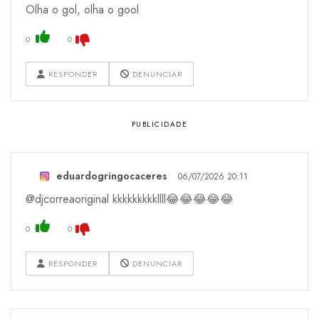
Olha o gol, olha o gool
0
0
RESPONDER
DENUNCIAR
eduardogringocaceres
06/07/2026 20:11
@djcorreaoriginal kkkkkkkkkllll😂😂😂😂😂
0
0
RESPONDER
DENUNCIAR