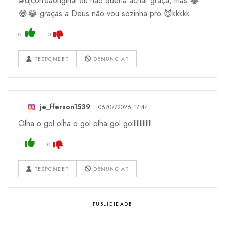
@djcorreaoriginal eu não queria achar graça, mas 😂
😂😂 graças a Deus não vou sozinha pro 😈kkkkk
0
0
RESPONDER
DENUNCIAR
je_fferson1539
06/07/2026 17:44
Olha o gol olha o gol olha gol golllllllllllll
1
0
RESPONDER
DENUNCIAR