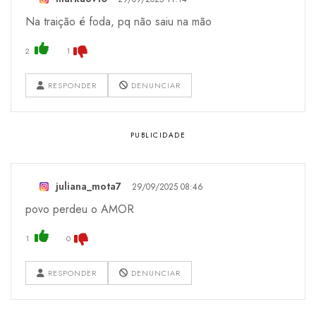
Na traição é foda, pq não saiu na mão
2
1
RESPONDER
DENUNCIAR
juliana_mota7
29/09/2025 08:46
povo perdeu o AMOR
1
0
RESPONDER
DENUNCIAR