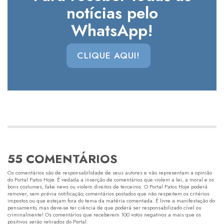
notícias pelo
WhatsApp!
CLIQUE AQUI!
55 COMENTÁRIOS
Os comentários são de responsabilidade de seus autores e não representam a opinião
do Portal Patos Hoje. É vedada a inserção de comentários que violem a lei, a moral e os
bons costumes, fake news ou violem direitos de terceiros. O Portal Patos Hoje poderá
remover, sem prévia notificação, comentários postados que não respeitem os critérios
impostos ou que estejam fora do tema da matéria comentada. É livre a manifestação do
pensamento, mas deve-se ter ciência de que poderá ser responsabilizado cível ou
criminalmente! Os comentários que receberem 100 votos negativos a mais que os
positivos serão retirados do Portal.