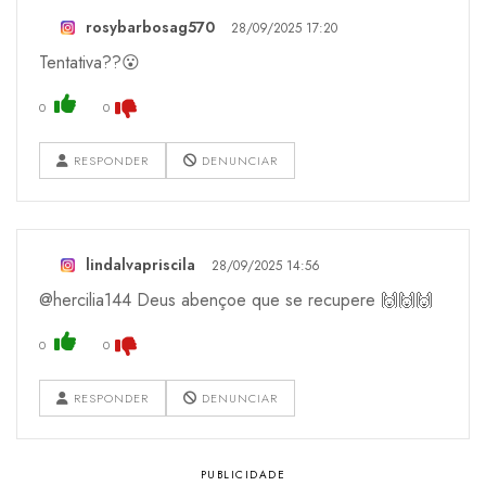
rosybarbosag570
28/09/2025 17:20
Tentativa??😮
0
0
RESPONDER
DENUNCIAR
lindalvapriscila
28/09/2025 14:56
@hercilia144 Deus abençoe que se recupere 🙌🙌🙌
0
0
RESPONDER
DENUNCIAR