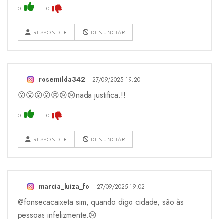
0
0
RESPONDER
DENUNCIAR
rosemilda342
27/09/2025 19:20
😮😮😮😮😢😢😢nada justifica.!!
0
0
RESPONDER
DENUNCIAR
marcia_luiza_fo
27/09/2025 19:02
@fonsecacaixeta sim, quando digo cidade, são às
pessoas infelizmente.😢