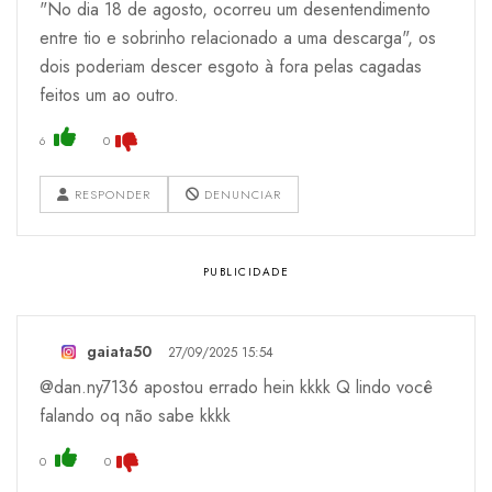
"No dia 18 de agosto, ocorreu um desentendimento
entre tio e sobrinho relacionado a uma descarga", os
dois poderiam descer esgoto à fora pelas cagadas
feitos um ao outro.
6
0
RESPONDER
DENUNCIAR
gaiata50
27/09/2025 15:54
@dan.ny7136 apostou errado hein kkkk Q lindo você
falando oq não sabe kkkk
0
0