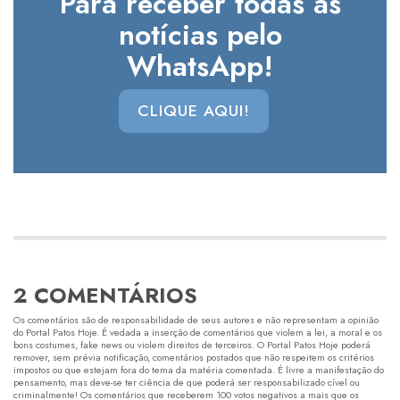
Para receber todas as
notícias pelo
WhatsApp!
CLIQUE AQUI!
2 COMENTÁRIOS
Os comentários são de responsabilidade de seus autores e não representam a opinião
do Portal Patos Hoje. É vedada a inserção de comentários que violem a lei, a moral e os
bons costumes, fake news ou violem direitos de terceiros. O Portal Patos Hoje poderá
remover, sem prévia notificação, comentários postados que não respeitem os critérios
impostos ou que estejam fora do tema da matéria comentada. É livre a manifestação do
pensamento, mas deve-se ter ciência de que poderá ser responsabilizado cível ou
criminalmente! Os comentários que receberem 100 votos negativos a mais que os