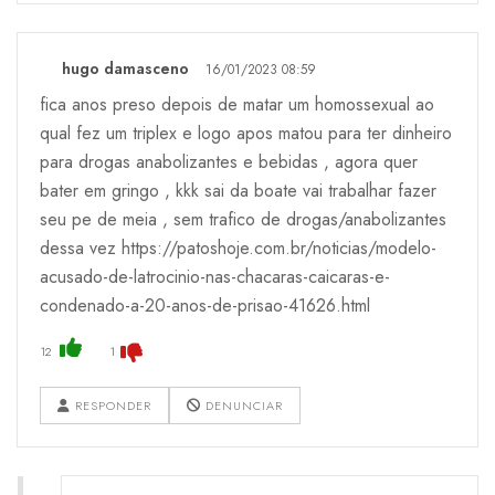
hugo damasceno
16/01/2023 08:59
fica anos preso depois de matar um homossexual ao
qual fez um triplex e logo apos matou para ter dinheiro
para drogas anabolizantes e bebidas , agora quer
bater em gringo , kkk sai da boate vai trabalhar fazer
seu pe de meia , sem trafico de drogas/anabolizantes
dessa vez https://patoshoje.com.br/noticias/modelo-
acusado-de-latrocinio-nas-chacaras-caicaras-e-
condenado-a-20-anos-de-prisao-41626.html
12
1
RESPONDER
DENUNCIAR