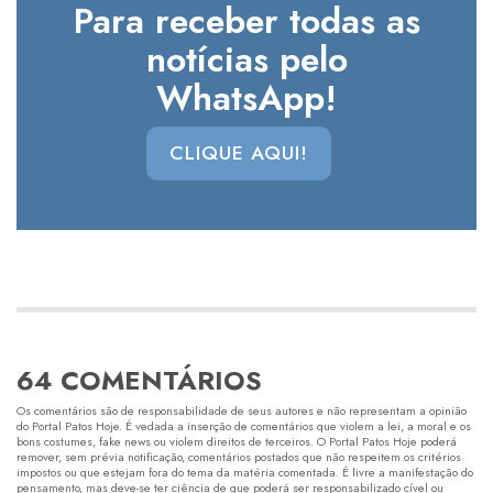
Para receber todas as
notícias pelo
WhatsApp!
CLIQUE AQUI!
64 COMENTÁRIOS
Os comentários são de responsabilidade de seus autores e não representam a opinião
do Portal Patos Hoje. É vedada a inserção de comentários que violem a lei, a moral e os
bons costumes, fake news ou violem direitos de terceiros. O Portal Patos Hoje poderá
remover, sem prévia notificação, comentários postados que não respeitem os critérios
impostos ou que estejam fora do tema da matéria comentada. É livre a manifestação do
pensamento, mas deve-se ter ciência de que poderá ser responsabilizado cível ou