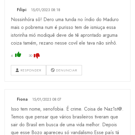
Filipi
15/01/2023 08:18
Nossinhóra sô! Dero uma tunda no índio do Maduro
mais o pobrema num é purisso tem de ismiuça essa
istorinha mió modiquê deve de tê aprontado arguma
coiza tamém, rezano nesse covil ele tava não sinhô.
4
30
RESPONDER
DENUNCIAR
Fiona
15/01/2023 08:07
Isso tem nome, xenofobia. É crime. Coisa de Naz1st@.
Temos que pensar que vários brasileiros tiveram que
sair do Brasil em busca de uma vida melhor. Depois
que esse Bozo apareceu só vandalismo.Esse país tá