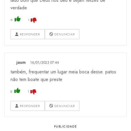
lado bom que Deus nos deu e sejam felizes de
verdade
5
1
RESPONDER
DENUNCIAR
jaum
16/01/2023 07:44
também, frequentar um lugar meia boca desse. patos
não tem boate que preste
8
1
RESPONDER
DENUNCIAR