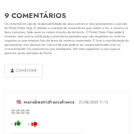
9 COMENTÁRIOS
Os comentários são de responsabilidade de seus autores e não representam a opinião
do Portal Patos Hoje. É vedada a inserção de comentários que violem a lei, a moral e os
bons costumes, fake news ou violem direitos de terceiros. O Portal Patos Hoje poderá
remover, sem prévia notificação, comentários postados que não respeitem os critérios
impostos ou que estejam fora do tema da matéria comentada. É livre a manifestação do
pensamento, mas deve-se ter ciência de que poderá ser responsabilizado cível ou
criminalmente! Os comentários que receberem 100 votos negativos a mais que os
positivos serão retirados do Portal.
COMENTAR
mariabeatrizfrancafranca
21/08/2025 11:13
👏👏👏👏
1
0