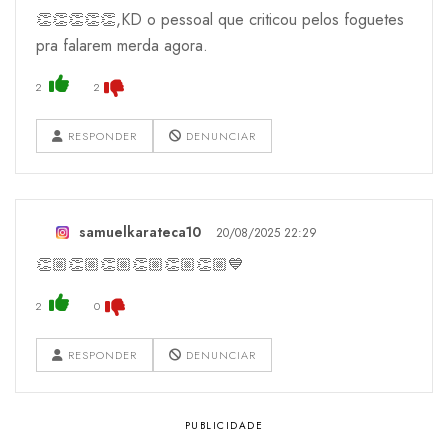
👏👏👏👏👏,KD o pessoal que criticou pelos foguetes
pra falarem merda agora.
2
2
RESPONDER
DENUNCIAR
samuelkarateca10
20/08/2025 22:29
👏🏼👏🏼👏🏼👏🏼👏🏼👏🏼💙
2
0
RESPONDER
DENUNCIAR